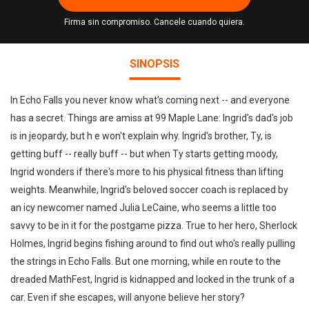
Firma sin compromiso. Cancele cuando quiera.
SINOPSIS
In Echo Falls you never know what's coming next -- and everyone
has a secret. Things are amiss at 99 Maple Lane: Ingrid's dad's job
is in jeopardy, but h e won't explain why. Ingrid's brother, Ty, is
getting buff -- really buff -- but when Ty starts getting moody,
Ingrid wonders if there's more to his physical fitness than lifting
weights. Meanwhile, Ingrid's beloved soccer coach is replaced by
an icy newcomer named Julia LeCaine, who seems a little too
savvy to be in it for the postgame pizza. True to her hero, Sherlock
Holmes, Ingrid begins fishing around to find out who's really pulling
the strings in Echo Falls. But one morning, while en route to the
dreaded MathFest, Ingrid is kidnapped and locked in the trunk of a
car. Even if she escapes, will anyone believe her story?