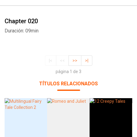
Chapter 020
Duración: 09min
|<
<<
>>
>|
página 1 de 3
TÍTULOS RELACIONADOS