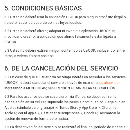
5. CONDICIONES BÁSICAS
5.1 Usted no deberá usar la aplicación UBOOK para ningún propósito ilegal o
no autorizado, de acuerdo con las leyes locales.
5.2 Usted no deberá alterar, adaptar ni invadir la aplicación UBOOK, ni
modificar o crear otra aplicación que afirme falsamente estar ligada a
UBOOK.
5.3 Usted no deberá extraer ningún contenido de UBOOK, incluyendo, entre
otros, a videos, fotos y sonidos.
6. DE LA CANCELACIÓN DEL SERVICIO
6.1 En caso de que el usuario ya no tenga interés en acceder a los servicios
"UBOOK", deberá cancelar el servicio a través de este sitio:
es.ubook.com
,
ingresando a MI CUENTA>; SUSCRIPCIÓN >; CANCELAR SUSCRIPCIÓN.
6.2 Para los usuarios que se suscrbieron vía iTunes, se debe realizar la
cancelación en su celular, siguiendo los pasos a continuación: Haga clic en
Ajustes (símbolo de engranaje) >; iTunes Store y App Store >; Clic en Id
Apple >; Ver Id Apple >; Gestionar suscripciones >; Ubook >; Desmarcar la
opción de renovar de forma automática.
6.3 La desactivación del servicio se realizará al final del período de vigencia