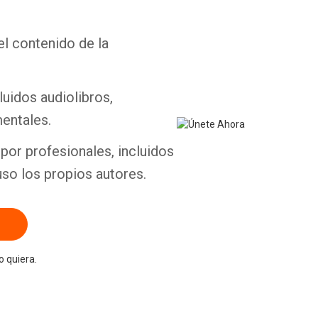
el contenido de la
Whatsapp
Facebook
Twitter
E-mail
luidos audiolibros,
entales.
por profesionales, incluidos
uso los propios autores.
 quiera.