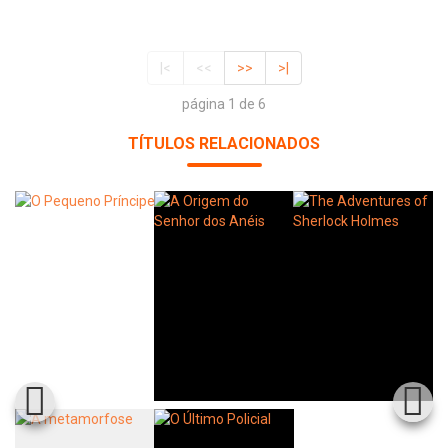
|<
<<
>>
>|
página 1 de 6
TÍTULOS RELACIONADOS