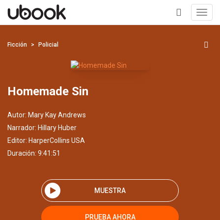
Toggl
navig
+
Ficción
Policial
Homemade Sin
Autor:
Mary Kay Andrews
Narrador:
Hillary Huber
Editor:
HarperCollins USA
Duración: 9:41:51
MUESTRA
PRUEBA AHORA