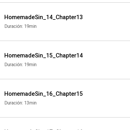
HomemadeSin_14_Chapter13
Duración: 19min
Whatsapp
Facebook
Twitter
E-mail
HomemadeSin_15_Chapter14
Duración: 19min
HomemadeSin_16_Chapter15
Duración: 13min