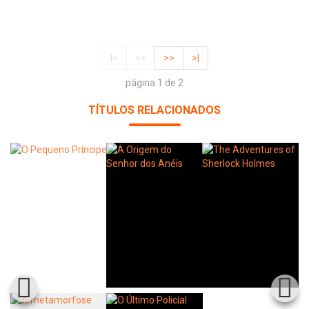
|<
<<
>>
>|
página 1 de 2
TÍTULOS RELACIONADOS