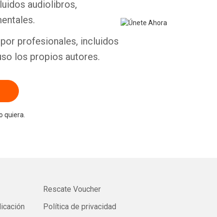
luidos audiolibros,
entales.
Whatsapp
Facebook
Twitter
E-mail
por profesionales, incluidos
uso los propios autores.
 quiera.
Rescate Voucher
licación
Política de privacidad