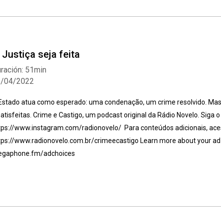
. Justiça seja feita
ración: 51min
2/04/2022
Estado atua como esperado: uma condenação, um crime resolvido. Mas
satisfeitas. Crime e Castigo, um podcast original da Rádio Novelo. Siga o
tps://www.instagram.com/radionovelo/ Para conteúdos adicionais, ac
tps://www.radionovelo.com.br/crimeecastigo Learn more about your ad c
gaphone.fm/adchoices