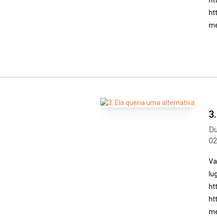
ht
ht
me
3
Du
0
Va
lu
ht
ht
me