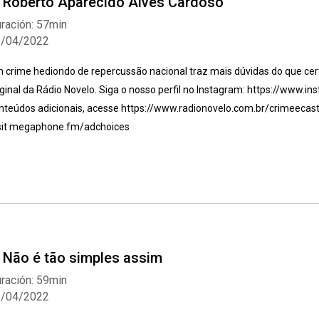
. Roberto Aparecido Alves Cardoso
ración: 57min
2/04/2022
 crime hediondo de repercussão nacional traz mais dúvidas do que cer
iginal da Rádio Novelo. Siga o nosso perfil no Instagram: https://www.
nteúdos adicionais, acesse https://www.radionovelo.com.br/crimeecast
sit megaphone.fm/adchoices
. Não é tão simples assim
ración: 59min
2/04/2022