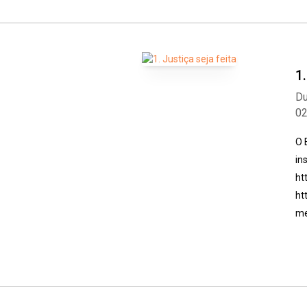
1
Du
0
O 
in
ht
ht
me