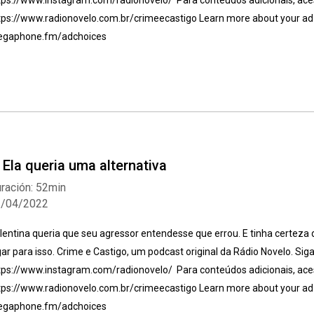
tps://www.instagram.com/radionovelo/ Para conteúdos adicionais, ac
tps://www.radionovelo.com.br/crimeecastigo Learn more about your ad c
gaphone.fm/adchoices
Whatsapp
Facebook
Twitter
E-mail
. Ela queria uma alternativa
ración: 52min
2/04/2022
lentina queria que seu agressor entendesse que errou. E tinha certeza 
gar para isso. Crime e Castigo, um podcast original da Rádio Novelo. Siga
tps://www.instagram.com/radionovelo/ Para conteúdos adicionais, ac
tps://www.radionovelo.com.br/crimeecastigo Learn more about your ad c
gaphone.fm/adchoices