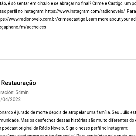
tão, é só sentar em círculo e se abraçar no final? Crime e Castigo, um po
sso perfil no Instagram: https://www.instagram.com/radionovelo/ Para
tps://www.radionovelo.com.br/crimeecastigo Learn more about your ad c
gaphone.fm/adchoices
. Restauração
ración: 54min
2/04/2022
onardo é jurado de morte depois de atropelar uma família. Seu Júlio e
munidade. Mas os desfechos dessas histórias são muito diferentes do q
 podcast original da Rádio Novelo. Siga o nosso perfil no Instagram: