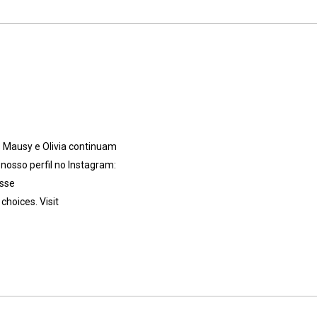
 Mausy e Olivia continuam
 nosso perfil no Instagram:
esse
hoices. Visit