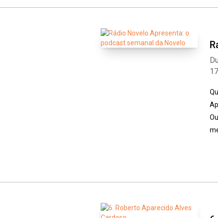
R
Du
1
Qu
Ap
Ou
me