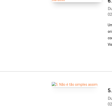
6
Du
0
Um
or
co
Vi
5
Du
0