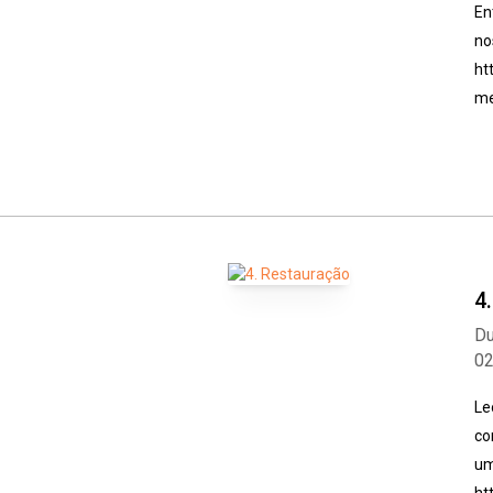
En
no
ht
me
4
Du
0
Le
co
um