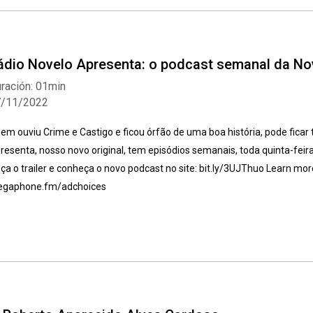
ádio Novelo Apresenta: o podcast semanal da No
ración: 01min
7/11/2022
em ouviu Crime e Castigo e ficou órfão de uma boa história, pode ficar 
resenta, nosso novo original, tem episódios semanais, toda quinta-feir
ça o trailer e conheça o novo podcast no site: bit.ly/3UJThuo Learn more
gaphone.fm/adchoices