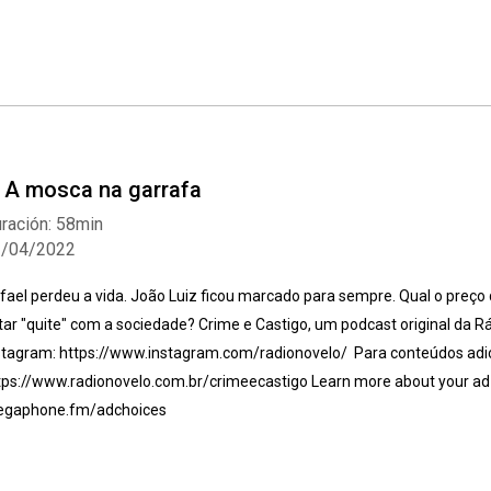
. A mosca na garrafa
ración: 58min
2/04/2022
fael perdeu a vida. João Luiz ficou marcado para sempre. Qual o preço
tar "quite" com a sociedade? Crime e Castigo, um podcast original da Rád
stagram: https://www.instagram.com/radionovelo/ Para conteúdos adic
tps://www.radionovelo.com.br/crimeecastigo Learn more about your ad c
gaphone.fm/adchoices