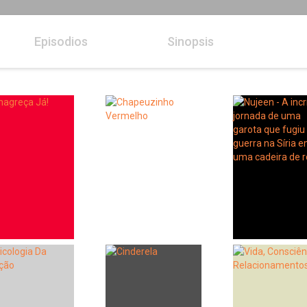
Episodios
Sinopsis