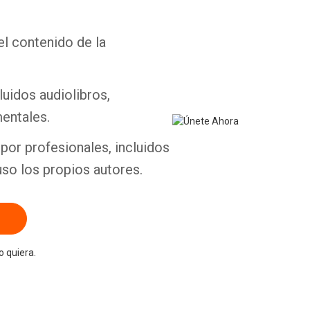
el contenido de la
Whatsapp
Facebook
Twitter
E-mail
luidos audiolibros,
entales.
por profesionales, incluidos
uso los propios autores.
 quiera.