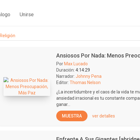
álogo
Unirse
Religión
Ansiosos Por Nada: Menos Preo
Por
Max Lucado
Duración:
4:14:29
Narrador:
Johnny Pena
Editor:
Thomas Nelson
¿La incertidumbre y el caos de la vida te 
ansiedad irracional es tu constante compa
ganar...
MUESTRA
ver detalles
Enfrente A Sus Gigantes [abridge