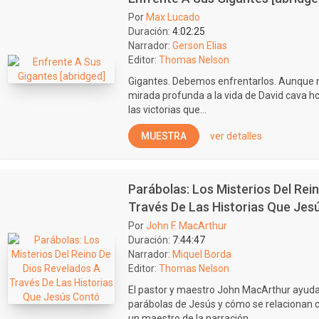
Por
Max Lucado
Duración:
4:02:25
Narrador:
Gerson Elias
Editor:
Thomas Nelson
Gigantes. Debemos enfrentarlos. Aunque n
mirada profunda a la vida de David cava ho
las victorias que...
MUESTRA
ver detalles
Parábolas: Los Misterios Del Rei
Través De Las Historias Que Jes
Por
John F. MacArthur
Duración:
7:44:47
Narrador:
Miquel Borda
Editor:
Thomas Nelson
El pastor y maestro John MacArthur ayuda 
parábolas de Jesús y cómo se relacionan
un maestro de la narración,...