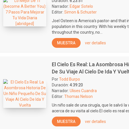
Duración:
6:23:51
Narrador:
Edgar Sotelo
Editor:
Simon & Schuster
Joel Osteen is America's pastor-and that 
population in this country. With his weekly 
throughout the country, no...
MUESTRA
ver detalles
El Cielo Es Real: La Asombrosa H
De Su Viaje Al Cielo De Ida Y Vuel
Por
Todd Burpo
Duración:
4:39:20
Narrador:
Ulises Cuandra
Editor:
Thomas Nelson
Un niño sale de una cirugía, que le salvó l
acerca de su visita al cielo.El cielo es real e
MUESTRA
ver detalles