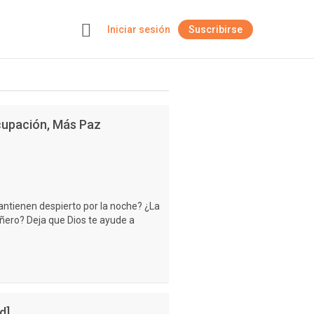
Iniciar sesión
Suscribirse
+
cupación, Más Paz
mantienen despierto por la noche? ¿La
ñero? Deja que Dios te ayude a
d]