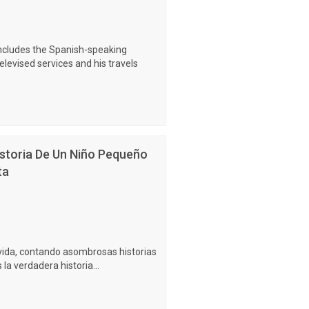
includes the Spanish-speaking
televised services and his travels
istoria De Un Niño Pequeño
ta
a vida, contando asombrosas historias
s la verdadera historia...