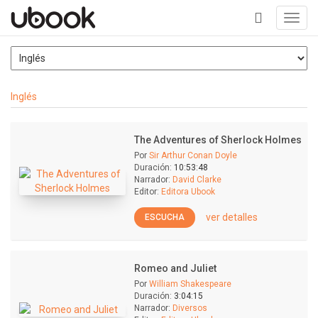
Toggl
navig
+
Inglés
The Adventures of Sherlock Holmes
Por
Sir Arthur Conan Doyle
Duración:
10:53:48
Narrador:
David Clarke
Editor:
Editora Ubook
ver detalles
ESCUCHA
Romeo and Juliet
Por
William Shakespeare
Duración:
3:04:15
Narrador:
Diversos