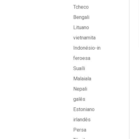
Tcheco
Bengali
Lituano
vietnamita
Indonésio-in
feroesa
Suaíli
Malaiala
Nepali
galês
Estoniano
irlandês
Persa