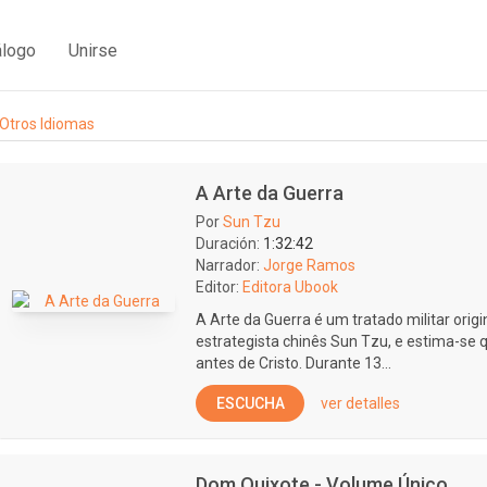
álogo
Unirse
Otros Idiomas
A Arte da Guerra
Por
Sun Tzu
Duración:
1:32:42
Narrador:
Jorge Ramos
Editor:
Editora Ubook
A Arte da Guerra é um tratado militar ori
estrategista chinês Sun Tzu, e estima-se qu
antes de Cristo. Durante 13...
ESCUCHA
ver detalles
Dom Quixote - Volume Único