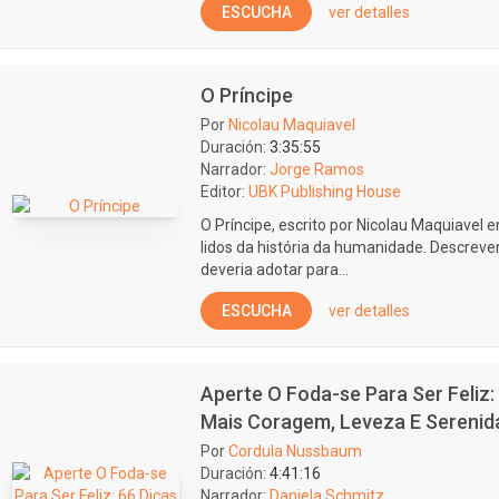
ESCUCHA
ver detalles
O Príncipe
Por
Nicolau Maquiavel
Duración:
3:35:55
Narrador:
Jorge Ramos
Editor:
UBK Publishing House
O Príncipe, escrito por Nicolau Maquiavel 
lidos da história da humanidade. Descreve
deveria adotar para...
ESCUCHA
ver detalles
Aperte O Foda-se Para Ser Feliz:
Mais Coragem, Leveza E Serenid
Por
Cordula Nussbaum
Duración:
4:41:16
Narrador:
Daniela Schmitz