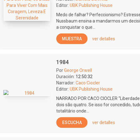
Editor:
UBK Publishing House
Medo de falhar? Perfeccionismo? Estress
Nussbaum ensina a mandarmos um decisivo
a conquistar o que...
MUESTRA
ver detalles
1984
Por
George Orwell
Duración:
12:50:32
Narrador:
Caco Ciocler
Editor:
UBK Publishing House
NARRADO POR CACO CIOCLER “Liberdade é 
dois são quatro. Se isso for concedido, t
totalitário onde...
ESCUCHA
ver detalles