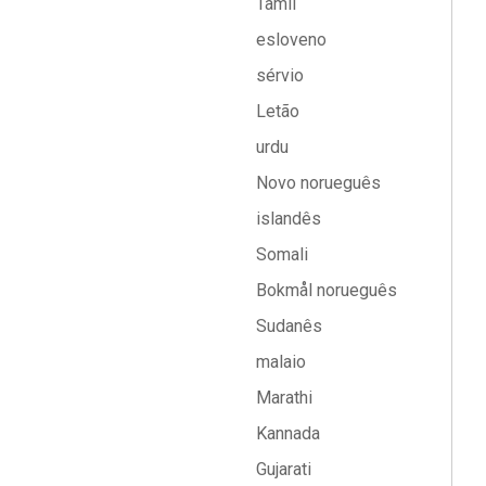
Tâmil
esloveno
sérvio
Letão
urdu
Novo norueguês
islandês
Somali
Bokmål norueguês
Sudanês
malaio
Marathi
Kannada
Gujarati