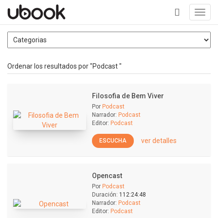
Toggl
navig
+
Ordenar los resultados por "Podcast "
Filosofia de Bem Viver
Por
Podcast
Narrador:
Podcast
Editor:
Podcast
ver detalles
ESCUCHA
Opencast
Por
Podcast
Duración:
112:24:48
Narrador:
Podcast
Editor:
Podcast