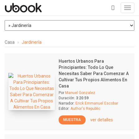
Toggl
navig
+
Casa
Jardinería
Huertos Urbanos Para
Principiantes: Todo Lo Que
Necesitas Saber Para Comenzar A
Cultivar Tus Propios Alimentos En
Casa
Por
Manuel Gonzalez
Duración:
3:20:59
Narrador:
Erick Emmanuel Escobar
Editor:
Author's Republic
ver detalles
MUESTRA