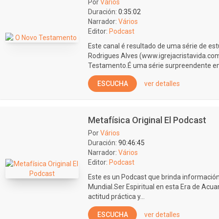
Por
Vários
Duración:
0:35:02
Narrador:
Vários
Editor:
Podcast
Este canal é resultado de uma série de e
Rodrigues Alves (www.igrejacristavida.com
Testamento.É uma série surpreendente em
ESCUCHA
ver detalles
Metafísica Original El Podcast
Por
Vários
Duración:
90:46:45
Narrador:
Vários
Editor:
Podcast
Este es un Podcast que brinda información
Mundial.Ser Espiritual en esta Era de Acua
actitud práctica y...
ESCUCHA
ver detalles