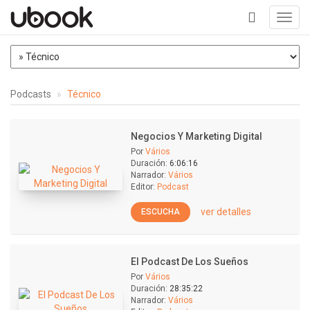
Toggl
navig
+
Podcasts
Técnico
Negocios Y Marketing Digital
Por
Vários
Duración:
6:06:16
Narrador:
Vários
Editor:
Podcast
ver detalles
ESCUCHA
El Podcast De Los Sueños
Por
Vários
Duración:
28:35:22
Narrador:
Vários